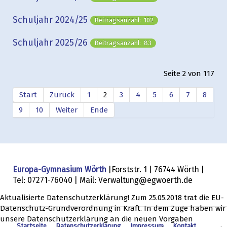
Schuljahr 2024/25
Beitragsanzahl: 102
Schuljahr 2025/26
Beitragsanzahl: 83
Seite 2 von 117
Start
Zurück
1
2
3
4
5
6
7
8
9
10
Weiter
Ende
Europa-Gymnasium Wörth
|Forststr. 1 | 76744 Wörth |
Tel: 07271-76040 | Mail: Verwaltung@egwoerth.de
Aktualisierte Datenschutzerklärung! Zum 25.05.2018 trat die EU-
Datenschutz-Grundverordnung in Kraft. In dem Zuge haben wir
unsere Datenschutzerklärung an die neuen Vorgaben
Startseite
Datenschutzerklärung
Impressum
Kontakt