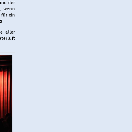
und der
n, wenn
für ein
!
e aller
terluft