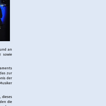
 und an
z sowie
raments
 das zur
bnis der
 Musiker
 dieses
den die