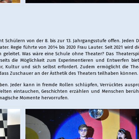
ht Schülern von der 8. bis zur 13. Jahrgangsstufe offen. Jeden 
ter. Regie führte von 2014 bis 2020 Frau Lauter. Seit 2021 wird d
h geleitet. Was wäre eine Schule ohne Theater? Das Theaterspie
rseits die Möglichkeit zum Experimentieren und Entwerfen bie
ur, Kultur und sich selbst erfordert. Zudem ermöglicht die The
 dass Zuschauer an der Ästhetik des Theaters teilhaben können.
aben. Jeder kann in fremde Rollen schlüpfen, Verrücktes auspr
elten eintauchen, Geschichten erzählen und Menschen berühr
magische Momente hervorrufen.