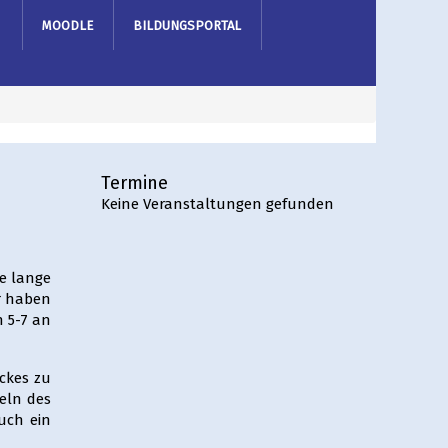
MOODLE
BILDUNGSPORTAL
Termine
Keine Veranstaltungen gefunden
e lange
r haben
n 5-7 an
ckes zu
geln des
auch ein