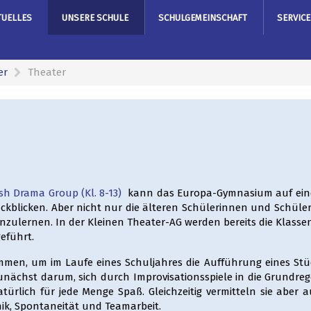
TUELLES
UNSERE SCHULE
SCHULGEMEINSCHAFT
SERVICE
er
Theater
sh Drama Group (Kl. 8-13)
kann das Europa-Gymnasium auf ein
ückblicken. Aber nicht nur die älteren Schülerinnen und Schüle
nzulernen. In der Kleinen Theater-AG werden bereits die Klasse
eführt.
mmen, um im Laufe eines Schuljahres die Aufführung eines Stü
zunächst darum, sich durch Improvisationsspiele in die Grundre
türlich für jede Menge Spaß. Gleichzeitig vermitteln sie aber 
ik, Spontaneität und Teamarbeit.