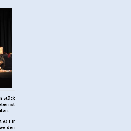
n Stück
eben ist
iten.
t es für
u werden