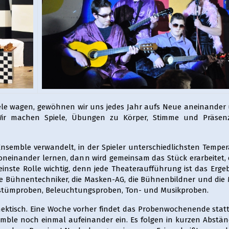
iele wagen, gewöhnen wir uns jedes Jahr aufs Neue aneinander
r machen Spiele, Übungen zu Körper, Stimme und Präsen
Ensemble verwandelt, in der Spieler unterschiedlichsten Tempe
voneinander lernen, dann wird gemeinsam das Stück erarbeitet,
einste Rolle wichtig, denn jede Theateraufführung ist das Erge
die Bühnentechniker, die Masken-AG, die Bühnenbildner und die
ostümproben, Beleuchtungsproben, Ton- und Musikproben.
ektisch. Eine Woche vorher findet das Probenwochenende statt,
semble noch einmal aufeinander ein. Es folgen in kurzen Abstän