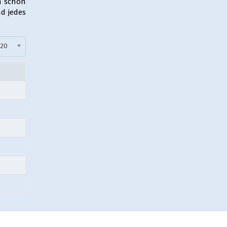
h schon
d jedes
nzeige #
20