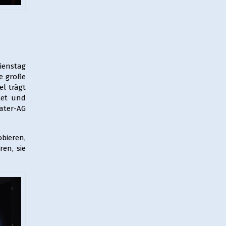
Dienstag
ie große
l trägt
tet und
ater-AG
obieren,
en, sie