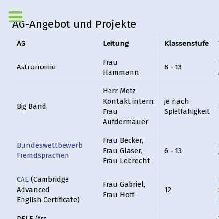
AG-Angebot und Projekte
AG
Leitung
Klassenstufe
Frau
Astronomie
8 - 13
Hammann
Herr Metz
Kontakt intern:
je nach
Big Band
Frau
Spielfähigkeit
Aufdermauer
Frau Becker,
Bundeswettbewerb
Frau Glaser,
6 - 13
Fremdsprachen
Frau Lebrecht
CAE
(Cambridge
Frau Gabriel,
Advanced
12
Frau Hoff
English Certificate)
DELF (frz.