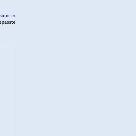
asium in
epasste