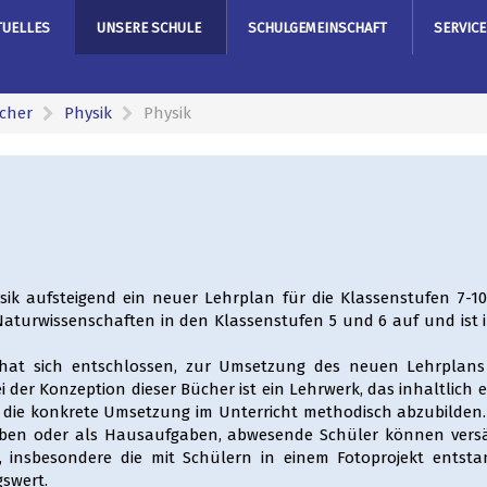
TUELLES
UNSERE SCHULE
SCHULGEMEINSCHAFT
SERVICE
cher
Physik
Physik
sik aufsteigend ein neuer Lehrplan für die Klassenstufen 7-10
turwissenschaften in den Klassenstufen 5 und 6 auf und ist i
hat sich entschlossen, zur Umsetzung des neuen Lehrplans
 der Konzeption dieser Bücher ist ein Lehrwerk, das inhaltlich 
 die konkrete Umsetzung im Unterricht methodisch abzubilden.
Üben oder als Hausaufgaben, abwesende Schüler können ver
n, insbesondere die mit Schülern in einem Fotoprojekt entst
swert.