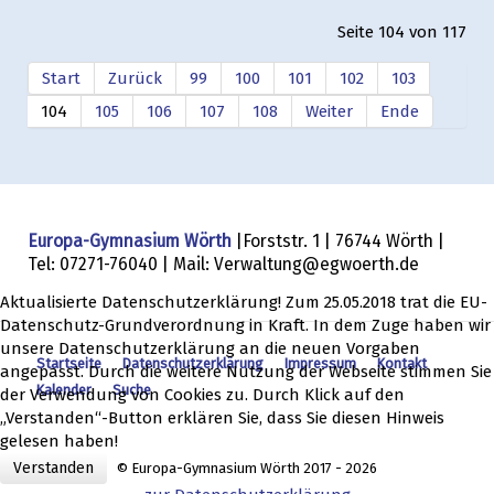
Seite 104 von 117
Start
Zurück
99
100
101
102
103
104
105
106
107
108
Weiter
Ende
Europa-Gymnasium Wörth
|Forststr. 1 | 76744 Wörth |
Tel: 07271-76040 | Mail: Verwaltung@egwoerth.de
Aktualisierte Datenschutzerklärung! Zum 25.05.2018 trat die EU-
Datenschutz-Grundverordnung in Kraft. In dem Zuge haben wir
unsere Datenschutzerklärung an die neuen Vorgaben
Startseite
Datenschutzerklärung
Impressum
Kontakt
angepasst. Durch die weitere Nutzung der Webseite stimmen Sie
Kalender
Suche
der Verwendung von Cookies zu. Durch Klick auf den
„Verstanden“-Button erklären Sie, dass Sie diesen Hinweis
gelesen haben!
Verstanden
© Europa-Gymnasium Wörth 2017 - 2026