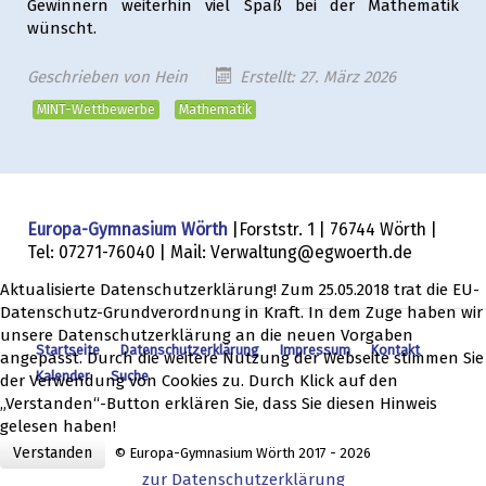
Gewinnern weiterhin viel Spaß bei der Mathematik
wünscht.
Geschrieben von
Hein
Erstellt: 27. März 2026
MINT-Wettbewerbe
Mathematik
Europa-Gymnasium Wörth
|Forststr. 1 | 76744 Wörth |
Tel: 07271-76040 | Mail: Verwaltung@egwoerth.de
Aktualisierte Datenschutzerklärung! Zum 25.05.2018 trat die EU-
Datenschutz-Grundverordnung in Kraft. In dem Zuge haben wir
unsere Datenschutzerklärung an die neuen Vorgaben
Startseite
Datenschutzerklärung
Impressum
Kontakt
angepasst. Durch die weitere Nutzung der Webseite stimmen Sie
Kalender
Suche
der Verwendung von Cookies zu. Durch Klick auf den
„Verstanden“-Button erklären Sie, dass Sie diesen Hinweis
gelesen haben!
Verstanden
© Europa-Gymnasium Wörth 2017 - 2026
zur Datenschutzerklärung