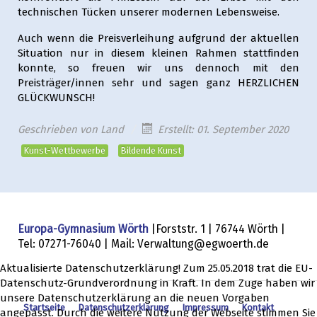
technischen Tücken unserer modernen Lebensweise.
Auch wenn die Preisverleihung aufgrund der aktuellen
Situation nur in diesem kleinen Rahmen stattfinden
konnte, so freuen wir uns dennoch mit den
Preisträger/innen sehr und sagen ganz HERZLICHEN
GLÜCKWUNSCH!
Geschrieben von
Land
Erstellt: 01. September 2020
Kunst-Wettbewerbe
Bildende Kunst
Europa-Gymnasium Wörth
|Forststr. 1 | 76744 Wörth |
Tel: 07271-76040 | Mail: Verwaltung@egwoerth.de
Aktualisierte Datenschutzerklärung! Zum 25.05.2018 trat die EU-
Datenschutz-Grundverordnung in Kraft. In dem Zuge haben wir
unsere Datenschutzerklärung an die neuen Vorgaben
Startseite
Datenschutzerklärung
Impressum
Kontakt
angepasst. Durch die weitere Nutzung der Webseite stimmen Sie