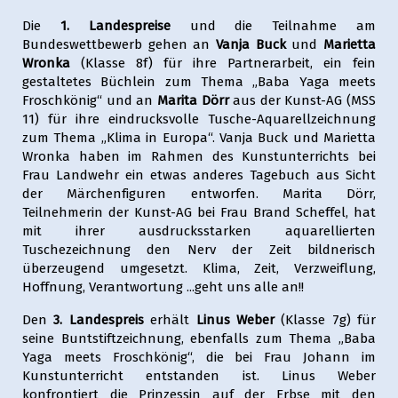
Die
1. Landespreise
und die Teilnahme am
Bundeswettbewerb gehen an
Vanja Buck
und
Marietta
Wronka
(Klasse 8f) für ihre Partnerarbeit, ein fein
gestaltetes Büchlein zum Thema „Baba Yaga meets
Froschkönig“ und an
Marita Dörr
aus der Kunst-AG (MSS
11) für ihre eindrucksvolle Tusche-Aquarellzeichnung
zum Thema „Klima in Europa“. Vanja Buck und Marietta
Wronka haben im Rahmen des Kunstunterrichts bei
Frau Landwehr ein etwas anderes Tagebuch aus Sicht
der Märchenfiguren entworfen. Marita Dörr,
Teilnehmerin der Kunst-AG bei Frau Brand Scheffel, hat
mit ihrer ausdrucksstarken aquarellierten
Tuschezeichnung den Nerv der Zeit bildnerisch
überzeugend umgesetzt. Klima, Zeit, Verzweiflung,
Hoffnung, Verantwortung ...geht uns alle an!!
Den
3. Landespreis
erhält
Linus Weber
(Klasse 7g) für
seine Buntstiftzeichnung, ebenfalls zum Thema „Baba
Yaga meets Froschkönig“, die bei Frau Johann im
Kunstunterricht entstanden ist. Linus Weber
konfrontiert die Prinzessin auf der Erbse mit den