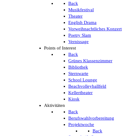
Back
Musikfestival
Theater
English Drama
Vorweihnachtliches Konzert
Poetry Slam
Vernissage
Points of Interest
Back
Grünes Klassenzimmer
Bibliothek
Sternwarte
School Lounge
Beachvolleyballfeld
Kellertheater
Kiosk
Aktivitäten
Back
Berufswahlvorbereitung
Projektwoche
Back