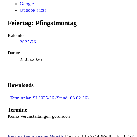
Google
Outlook (.ics)
Feiertag: Pfingstmontag
Kalender
2025-26
Datum
25.05.2026
Downloads
Terminplan SJ 2025/26 (Stand: 03.02.26)
Termine
Keine Veranstaltungen gefunden
Europa-Gymnasium Wörth
|Forststr. 1 | 76744 Wörth | Tel: 072