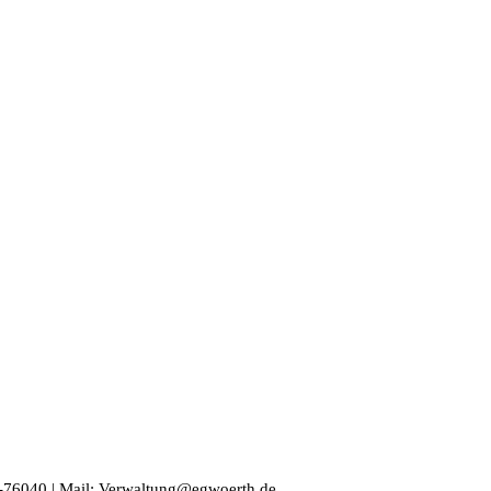
71-76040 | Mail: Verwaltung@egwoerth.de