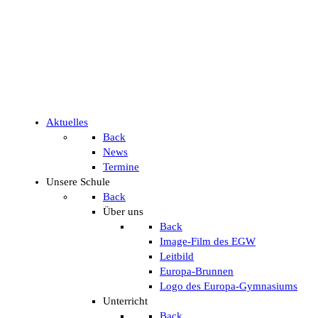
Aktuelles
Back
News
Termine
Unsere Schule
Back
Über uns
Back
Image-Film des EGW
Leitbild
Europa-Brunnen
Logo des Europa-Gymnasiums
Unterricht
Back