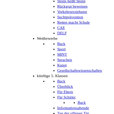
Stopp heißt Stopp
Rückgrat beweisen
Verkehrserziehung
Suchtprävention
Retten macht Schule
CAE
DELF
Wettbewerbe
Back
Sport
MINT
Sprachen
Kunst
Gesellschaftswissenschaften
künftige 5. Klassen
Back
Überblick
Für Eltern
Für Schüler
Back
Informationsabende
Tag der offenen Tür