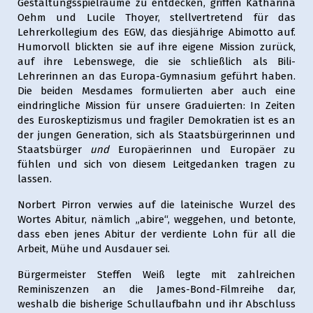
Gestaltungsspielräume zu entdecken, griffen Katharina
Oehm und Lucile Thoyer, stellvertretend für das
Lehrerkollegium des EGW, das diesjährige Abimotto auf.
Humorvoll blickten sie auf ihre eigene Mission zurück,
auf ihre Lebenswege, die sie schließlich als Bili-
Lehrerinnen an das Europa-Gymnasium geführt haben.
Die beiden Mesdames formulierten aber auch eine
eindringliche Mission für unsere Graduierten: In Zeiten
des Euroskeptizismus und fragiler Demokratien ist es an
der jungen Generation, sich als Staatsbürgerinnen und
Staatsbürger
und
Europäerinnen und Europäer zu
fühlen und sich von diesem Leitgedanken tragen zu
lassen.
Norbert Pirron verwies auf die lateinische Wurzel des
Wortes Abitur, nämlich „abire“, weggehen, und betonte,
dass eben jenes Abitur der verdiente Lohn für all die
Arbeit, Mühe und Ausdauer sei.
Bürgermeister Steffen Weiß legte mit zahlreichen
Reminiszenzen an die James-Bond-Filmreihe dar,
weshalb die bisherige Schullaufbahn und ihr Abschluss