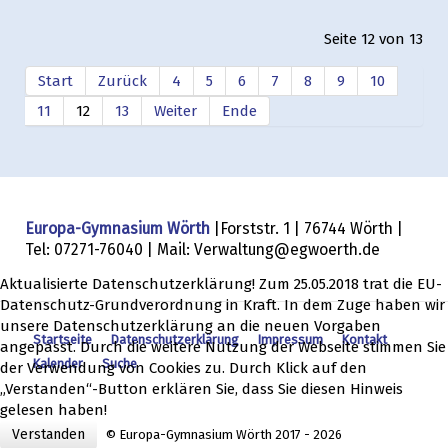
Seite 12 von 13
Start
Zurück
4
5
6
7
8
9
10
11
12
13
Weiter
Ende
Europa-Gymnasium Wörth
|Forststr. 1 | 76744 Wörth |
Tel: 07271-76040 | Mail: Verwaltung@egwoerth.de
Aktualisierte Datenschutzerklärung! Zum 25.05.2018 trat die EU-
Datenschutz-Grundverordnung in Kraft. In dem Zuge haben wir
unsere Datenschutzerklärung an die neuen Vorgaben
Startseite
Datenschutzerklärung
Impressum
Kontakt
angepasst. Durch die weitere Nutzung der Webseite stimmen Sie
Kalender
Suche
der Verwendung von Cookies zu. Durch Klick auf den
„Verstanden“-Button erklären Sie, dass Sie diesen Hinweis
gelesen haben!
Verstanden
© Europa-Gymnasium Wörth 2017 - 2026