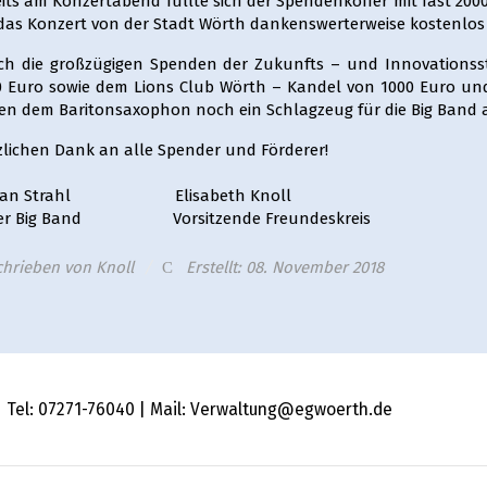
its am Konzertabend füllte sich der Spendenkoffer mit fast 200
 das Konzert von der Stadt Wörth dankenswerterweise kostenlos 
ch die großzügigen Spenden der Zukunfts – und Innovationss
0 Euro sowie dem Lions Club Wörth – Kandel von 1000 Euro un
en dem Baritonsaxophon noch ein Schlagzeug für die Big Band 
zlichen Dank an alle Spender und Förderer!
bian Strahl Elisabeth Knoll
ter Big Band Vorsitzende Freundeskreis
chrieben von
Knoll
Erstellt: 08. November 2018
 | Tel: 07271-76040 | Mail: Verwaltung@egwoerth.de