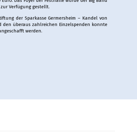
0 Euro. Das Foyer der Festhalle wurde der Big Band
zur Verfügung gestellt.
tiftung der Sparkasse Germersheim – Kandel von
d den überaus zahlreichen Einzelspenden konnte
angeschafft werden.