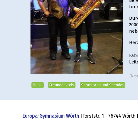
Bere
für
Dur
200
neb
Her
Fa
Lei
Ges
Musik
Freundeskreis
Sponsoren und Spender
Europa-Gymnasium Wörth
|Forststr. 1 | 76744 Wörth